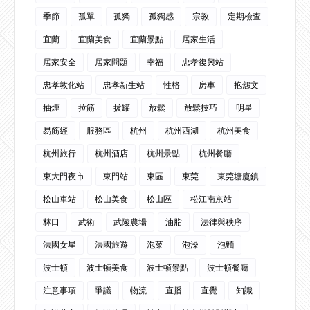
季節
孤單
孤獨
孤獨感
宗教
定期檢查
宜蘭
宜蘭美食
宜蘭景點
居家生活
居家安全
居家問題
幸福
忠孝復興站
忠孝敦化站
忠孝新生站
性格
房車
抱怨文
抽煙
拉筋
拔罐
放鬆
放鬆技巧
明星
易筋經
服務區
杭州
杭州西湖
杭州美食
杭州旅行
杭州酒店
杭州景點
杭州餐廳
東大門夜市
東門站
東區
東莞
東莞塘廈鎮
松山車站
松山美食
松山區
松江南京站
林口
武術
武陵農場
油脂
法律與秩序
法國女星
法國旅遊
泡菜
泡澡
泡麵
波士頓
波士頓美食
波士頓景點
波士頓餐廳
注意事項
爭議
物流
直播
直覺
知識