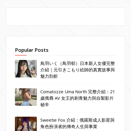
Popular Posts
鳥羽いく（鳥羽郁）日本新人女優完整
介紹｜元引きこもり絵師的真實故事與
魅力剖析
Comatozze Uma North 完整介紹：21
歲俄裔 AV 女王的刺青魅力與自製影片
秘辛
Sweetie Fox 介紹：俄羅斯成人影星與
角色扮演者的傳奇人生與事業