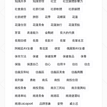
知識共享
知識管理
社交
社交媒體影響力
社會責任
社群行銷
社群軟體
社群媒體
社群經營
肺部
花季
花椰菜
花蓮
花蓮住宿
花蓮美食
花蓮旅行
花蓮景點
芽菜
表達能力
金剛經
長大的代價
長期目標
長壽
長影片
長輩
長輩名言
阿根廷AV女優
青花菜
便當
俄羅斯AV女優
保存方法
保健
保健按摩
保健食品
保養
保險
保護自己
信心
信用卡
信任
信念
信義安和站
信義區
信義區美食
信義商圈
前列腺
勇敢
南瓜
南投
南投住宿
南投美食
南投景點
南京三民站
南京復興站
南港車站
南港美食
南港區
南港捷運站
南港LaLaport
品牌形象
姿勢
威士忌