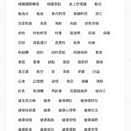
桃園國際機場
桃園景點
桌上型電腦
氣功
氣泡水
氣候
泰式料理
泰國料理
浙江
浴室乾燥
海景
海鮮
烏鎮
烘乾衣物
烘焙
特色料理
特產
留遊學
疾病
病毒
症狀
真氣運行
真實性
租車
站樁
粉絲團
紐約
紐約景點
純陽祖師
素食
素質
素養
缺點
脂肪
脂肪肝
脈絡
臭豆腐
航空
茶
茶飲
草藥
討論
記者
記憶體
追憶
酒店
酒廠
酒類
針灸
除濕機
馬鈴薯
高風險族群
做自己
健走與太極
健身
健身網紅
健身模特兒
健保快易通
健康
健康心理學
健康生活
健康保險
健康風險
健康習慣
健康減肥
健康飲食
健康資訊
健康運動
健康管理