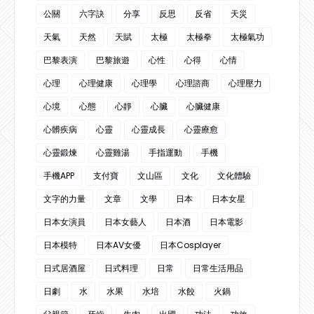
公關
六字訣
分享
反思
反省
天災
天氣
天然
天賦
太極
太極拳
太極氣功
巴黎表演
巴黎旅遊
心性
心得
心情
心理
心理健康
心理學
心理諮商
心理壓力
心境
心態
心靜
心臟
心臟健康
心髒疾病
心靈
心靈成長
心靈療愈
心靈鍛煉
心靈雞湯
手指運動
手機
手機APP
支付寶
文山區
文化
文化體驗
文字的力量
文章
文學
日本
日本女星
日本女演員
日本女藝人
日本酒
日本電影
日本模特
日本AV女優
日本Cosplayer
日式居酒屋
日式料理
日常
日常生活用品
日劇
水
水果
水培
水餃
火鍋