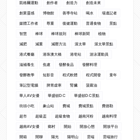
凱格爾運動
創作者
創造力
創造未來
創業靈感
博物館
善導寺站
喝水
場邊記者
媒體工作者
尊重
復健運動
普通食物
景點
智慧
棒球
棒球規則
棒球新聞
植物
減肥
減重
減壓方法
渥太華
渥太華景點
港式餐廳
港珠澳大橋
港墘站
游泳運動員
滋補養生
焦慮
發酵食品
發酵料理
發酵教學
短影音
程式軟體
程式開發
童年
筆記型電腦
脾胃虛寒
腎臟
菠蘿油
華人AV女優
華盛頓D.C
華盛頓D.C景點
街頭小吃
象山站
費城
費城景點
費德勒
超市
超級盃
超級食物
越南河粉
越南料理
越南AV女優
鄉村
開始
開放心態
開放平台
開箱
閒聊
陽光
陽明山
雲端
雲端旅行