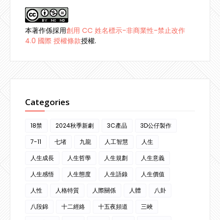
本著作係採用
創用 CC 姓名標示-非商業性-禁止改作
4.0 國際 授權條款
授權.
Categories
18禁
2024秋季新劇
3C產品
3D公仔製作
7-11
七堵
九龍
人工智慧
人生
人生成長
人生哲學
人生規劃
人生意義
人生感悟
人生態度
人生語錄
人生價值
人性
人格特質
人際關係
人體
八卦
八段錦
十二經絡
十五夜頻道
三峽