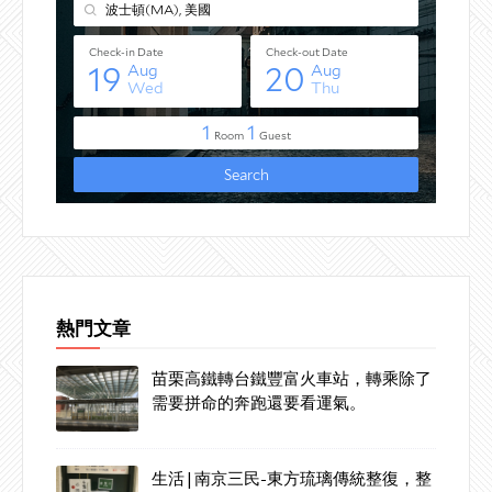
熱門文章
苗栗高鐵轉台鐵豐富火車站，轉乘除了
需要拼命的奔跑還要看運氣。
生活|南京三民-東方琉璃傳統整復，整