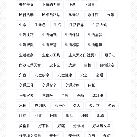
未知美食
正向的力量
正念
正能量
民俗活動
民權西路站
永春站
永康街
玉米
生命
生春卷
生活
生活反思
生活方式
生活技巧
生活知識
生活保健
生活品質
生活習慣
生活智慧
生活感悟
生活態度
生活觀察
生產力工具
生意天才白社長2
甩手功
白沙屯拱天宮
皮卡丘
皮膚
目標
目標設定
穴位
穴位按摩
穴位健康
穴道
交通
交通工具
交通安全
交通攻略
任脈
任脈穴位
休息區
全聯
冰品
冰淇淋
冰棒
吃到飽
同理心
名人
名人堂
名言
吐納
回答
回憶
地瓜
地圖
地震
多倫多
好市多
好處
好萊塢
好萊塢女星
好萊塢女演員
安全性
安全感
寺廟
年節