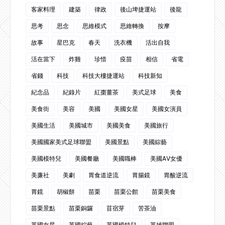
客家料理
建築
律政
後山埤捷運站
後龍
思考
思念
思維模式
思維轉換
按摩
故事
星巴克
春天
洗衣機
活出自我
活在當下
炸雞
珍惜
疫苗
相信
省電
省錢
科技
科技大樓捷運站
科技新知
紀念品
紀錄片
紅棗薑茶
美式足球
美食
美食街
美容
美國
美國女星
美國女演員
美國生活
美國城市
美國美食
美國旅行
美國國家美式足球聯盟
美國景點
美國綜藝
美國模特兒
美國餐廳
美國職棒
美國AV女優
美廉社
美劇
胃食道逆流
胃腸鏡
胃酸逆流
胃鏡
胡椒餅
苗栗
苗栗公館
苗栗美食
苗栗景點
苗栗銅鑼
苜宿芽
苦茶油
英國女星
英國綜藝
英國模特兒
英雄聯盟