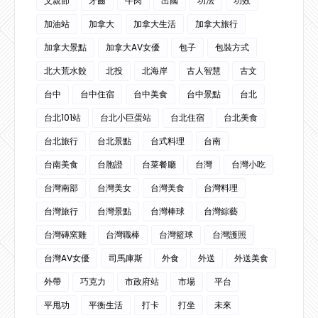
父親節
牙齒
牛肉
出國
功法
功效
加油站
加拿大
加拿大生活
加拿大旅行
加拿大景點
加拿大AV女優
包子
包裝方式
北大荒水餃
北投
北海岸
古人智慧
古文
台中
台中住宿
台中美食
台中景點
台北
台北101站
台北小巨蛋站
台北住宿
台北美食
台北旅行
台北景點
台式料理
台南
台南美食
台胞證
台菜餐廳
台灣
台灣小吃
台灣南部
台灣美女
台灣美食
台灣料理
台灣旅行
台灣景點
台灣棒球
台灣綜藝
台灣磚窯雞
台灣職棒
台灣籃球
台灣護照
台灣AV女優
司馬庫斯
外食
外送
外送美食
外帶
巧克力
市政府站
市場
平台
平甩功
平衡生活
打卡
打坐
未來