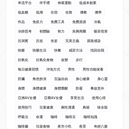
串流平台
伴手禮
伸展運動
低成本創業
低血糖
低潮
住宿
佐敦
佛教
佛學
作品
免疫力
免費工具
免費資源
冷氣
冷靜思考
初體驗
努力
吳興商圈
吸菸危害
呂洞賓
呂祖
坐姿
完美主義
尿路感染
快樂
快樂生活
快餐
戒菸方法
找回自我
抗氧化
抗氧化食物
改變
步行
每日健康習慣
沖泡方式
男性
男性功能保養
肝臟
角色扮演
言論自由
身心健康
身心靈
身體
身體健康
身體覺醒
防霉
事故意外
亞洲AV女優
亞裔AV女優
享受生活
使用心得
使用技巧
兒童健康
兩性溝通
典籍
味全龍
呼吸法
命運
咖啡
咖啡豆
咖啡知識
咖啡廳
垃圾食物
夜市小吃
夜景
奇經八脈