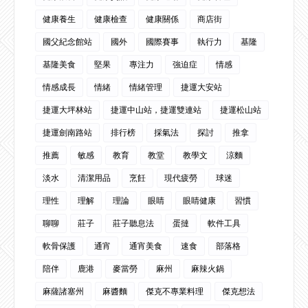
健康養生
健康檢查
健康關係
商店街
國父紀念館站
國外
國際賽事
執行力
基隆
基隆美食
堅果
專注力
強迫症
情感
情感成長
情緒
情緒管理
捷運大安站
捷運大坪林站
捷運中山站，捷運雙連站
捷運松山站
捷運劍南路站
排行榜
採氣法
探討
推拿
推薦
敏感
教育
教堂
教學文
涼麵
淡水
清潔用品
烹飪
現代疲勞
球迷
理性
理解
理論
眼睛
眼睛健康
習慣
聊聊
莊子
莊子聽息法
蛋撻
軟件工具
軟骨保護
通宵
通宵美食
速食
部落格
陪伴
鹿港
麥當勞
麻州
麻辣火鍋
麻薩諸塞州
麻醬麵
傑克不專業料理
傑克想法