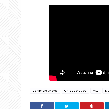
Baltimore Orioles
Chicago Cubs
MLB
ML