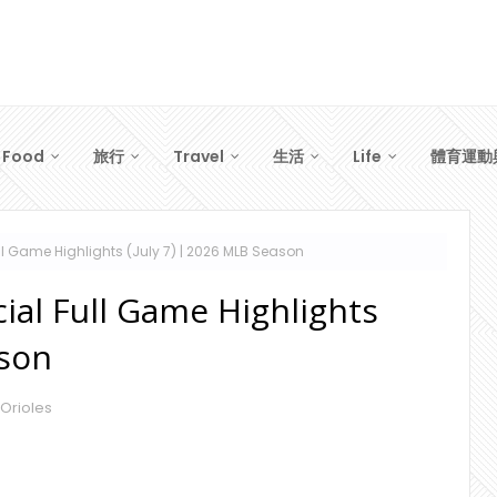
Food
旅行
Travel
生活
Life
體育運動
ull Game Highlights (July 7) | 2026 MLB Season
cial Full Game Highlights
ason
Orioles