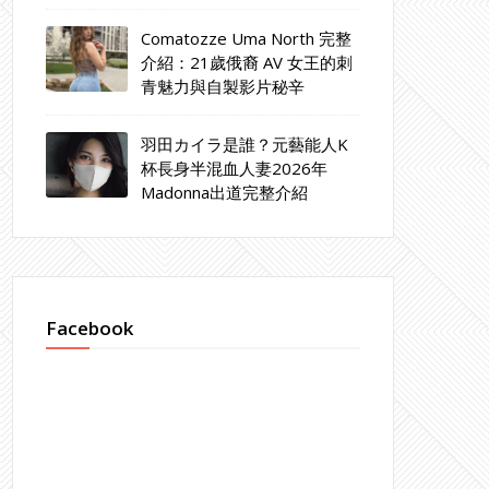
Comatozze Uma North 完整
介紹：21歲俄裔 AV 女王的刺
青魅力與自製影片秘辛
羽田カイラ是誰？元藝能人K
杯長身半混血人妻2026年
Madonna出道完整介紹
Facebook