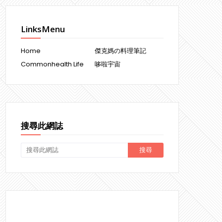
LinksMenu
Home
傑克媽の料理筆記
Commonhealth Life
哆啦宇宙
搜尋此網誌