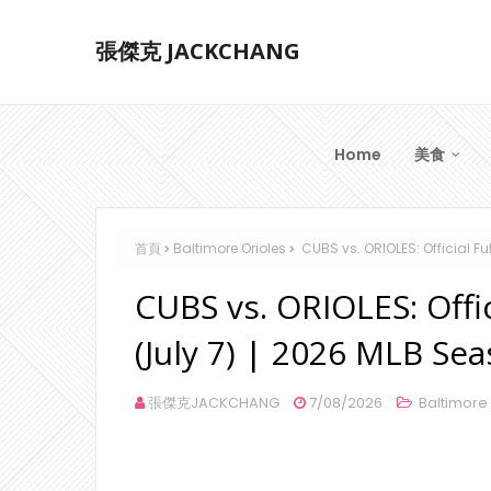
張傑克 JACKCHANG
Home
美食
首頁
Baltimore Orioles
CUBS vs. ORIOLES: Official F
CUBS vs. ORIOLES: Offi
(July 7) | 2026 MLB Se
張傑克JACKCHANG
7/08/2026
Baltimore 