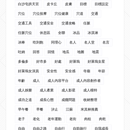
白沙屯拱天宮
皮卡丘
皮膚
目標
目標設定
穴位
穴位按摩
穴位健康
穴道
交通
交通工具
交通安全
交通攻略
任脈
任脈穴位
休息區
全聯
冰品
冰淇淋
冰棒
吃到飽
同理心
名人
名人堂
名言
吐納
回答
回憶
地瓜
地圖
地震
多倫多
好市多
好處
好萊塢
好萊塢女星
好萊塢女演員
安全性
安全感
寺廟
年節
年齡
成人
成人內容平台
成人內容創作者
成人娛樂
成人產業
成人影星
成人模特
成功之道
成長心態
成癮問題
收納整理
早午餐
早餐
汐止
江蘇
米其林推薦
老子
老化
老年運動
老街
肉桂
肉乾
自由
自由之路
自由行
自助旅行
自我成長