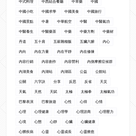
中式料理
中西結合餐廳
中草藥
中國
中國小吃
中國求學
中國美食
中國旅行
中國景點
中暑
中華航空
中醫
中醫氣功
中醫養生
中醫藥茶
中藥
中藥方劑
中藥材
丹道
五十肩
五穀雜糧飯
五臟六腑
內心
內向
內在力量
內在平靜
內在修煉
內容行銷
內容創作
內容營利
內側摩擦症候群
內湖美食
內湖站
內湖區
公益
公館站
公關
六字訣
分享
反思
反省
天災
天氣
天然
天賦
太極
太極拳
太極氣功
巴黎表演
巴黎旅遊
心性
心得
心情
心理
心理健康
心理學
心理諮商
心理壓力
心境
心態
心靜
心臟
心臟健康
心髒疾病
心靈
心靈成長
心靈療愈