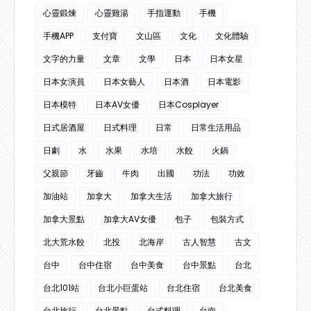
心靈鍛煉
心靈雞湯
手指運動
手機
手機APP
支付寶
文山區
文化
文化體驗
文字的力量
文章
文學
日本
日本女星
日本女演員
日本女藝人
日本酒
日本電影
日本模特
日本AV女優
日本Cosplayer
日式居酒屋
日式料理
日常
日常生活用品
日劇
水
水果
水培
水餃
火鍋
父親節
牙齒
牛肉
出國
功法
功效
加油站
加拿大
加拿大生活
加拿大旅行
加拿大景點
加拿大AV女優
包子
包裝方式
北大荒水餃
北投
北海岸
古人智慧
古文
台中
台中住宿
台中美食
台中景點
台北
台北101站
台北小巨蛋站
台北住宿
台北美食
台北旅行
台北景點
台式料理
台南