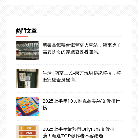
熱門文章
苗栗高鐵轉台鐵豐富火車站，轉乘除了
需要拼命的奔跑還要看運氣。
生活|南京三民-東方琉璃傳統整復，整
復完後全身酸痛。
2025上半年10大推薦歐美AV女優排行
榜
2025上半年最熱門OnlyFans女優推
薦！精選TOP創作者不容錯過