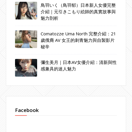
鳥羽いく（鳥羽郁）日本新人女優完整
介紹｜元引きこもり絵師的真實故事與
魅力剖析
Comatozze Uma North 完整介紹：21
歲俄裔 AV 女王的刺青魅力與自製影片
秘辛
彌生美月｜日本AV女優介紹：清新與性
感兼具的迷人魅力
Facebook