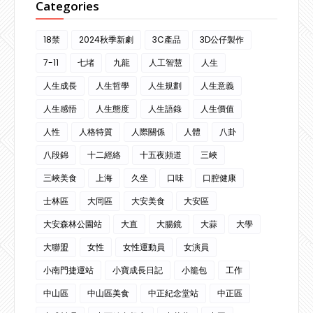
Categories
18禁
2024秋季新劇
3C產品
3D公仔製作
7-11
七堵
九龍
人工智慧
人生
人生成長
人生哲學
人生規劃
人生意義
人生感悟
人生態度
人生語錄
人生價值
人性
人格特質
人際關係
人體
八卦
八段錦
十二經絡
十五夜頻道
三峽
三峽美食
上海
久坐
口味
口腔健康
士林區
大同區
大安美食
大安區
大安森林公園站
大直
大腸鏡
大蒜
大學
大聯盟
女性
女性運動員
女演員
小南門捷運站
小寶成長日記
小籠包
工作
中山區
中山區美食
中正紀念堂站
中正區