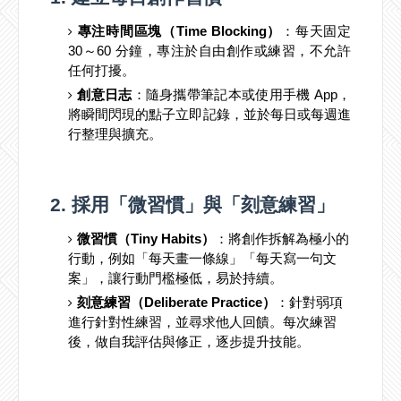
專注時間區塊（Time Blocking）
：每天固定
30～60 分鐘，專注於自由創作或練習，不允許
任何打擾。
創意日志
：隨身攜帶筆記本或使用手機 App，
將瞬間閃現的點子立即記錄，並於每日或每週進
行整理與擴充。
2. 採用「微習慣」與「刻意練習」
微習慣（Tiny Habits）
：將創作拆解為極小的
行動，例如「每天畫一條線」「每天寫一句文
案」，讓行動門檻極低，易於持續。
刻意練習（Deliberate Practice）
：針對弱項
進行針對性練習，並尋求他人回饋。每次練習
後，做自我評估與修正，逐步提升技能。