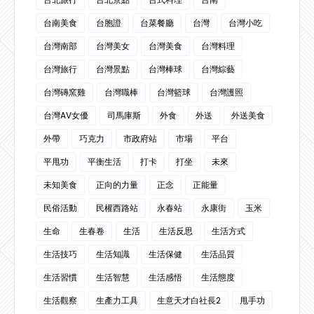
台南美食
台胞證
台菜餐廳
台灣
台灣小吃
台灣南部
台灣美女
台灣美食
台灣料理
台灣旅行
台灣景點
台灣棒球
台灣綜藝
台灣磚窯雞
台灣職棒
台灣籃球
台灣護照
台灣AV女優
司馬庫斯
外食
外送
外送美食
外帶
巧克力
市政府站
市場
平台
平甩功
平衡生活
打卡
打坐
未來
未知美食
正向的力量
正念
正能量
民俗活動
民權西路站
永春站
永康街
玉米
生命
生春卷
生活
生活反思
生活方式
生活技巧
生活知識
生活保健
生活品質
生活習慣
生活智慧
生活感悟
生活態度
生活觀察
生產力工具
生意天才白社長2
甩手功