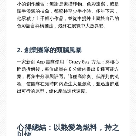
小的創作練習：無論是素描靜物、色彩速寫，或是
隨手潑灑的抽象，都堅持至少半小時。多年下來，
他累積了上千幅小作品，並從中提煉出屬於自己的
色彩語言與構圖法，最終在展覽中大放異彩。
2. 創業團隊的頭腦風暴
一家新創 App 團隊使用「Crazy 8s」方法：將核心
問題拆解後，每位成員在 8 分鐘內畫出 8 種可能方
案，再集中分享與評選。這種高節奏、低評判的流
程，使團隊在短時間內產生大量創意，並迅速篩選
出可行的原型，優化產品迭代速度。
心得總結：以熱愛為燃料，持之
以恆