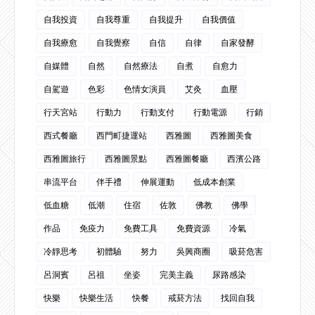
自我投資
自我尊重
自我提升
自我價值
自我療愈
自我覺察
自信
自律
自家發酵
自媒體
自然
自然療法
自煮
自愈力
自駕遊
色彩
色情女演員
艾灸
血壓
行天宮站
行動力
行動支付
行動電源
行銷
西式餐廳
西門町捷運站
西雅圖
西雅圖美食
西雅圖旅行
西雅圖景點
西雅圖餐廳
西濱公路
串流平台
伴手禮
伸展運動
低成本創業
低血糖
低潮
住宿
佐敦
佛教
佛學
作品
免疫力
免費工具
免費資源
冷氣
冷靜思考
初體驗
努力
吳興商圈
吸菸危害
呂洞賓
呂祖
坐姿
完美主義
尿路感染
快樂
快樂生活
快餐
戒菸方法
找回自我