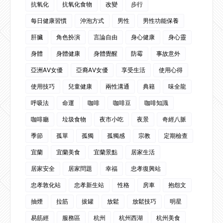
抗氧化
抗氧化食物
改變
步行
每日健康習慣
沖泡方式
男性
男性功能保養
肝臟
角色扮演
言論自由
身心健康
身心靈
身體
身體健康
身體覺醒
防霉
事故意外
亞洲AV女優
亞裔AV女優
享受生活
使用心得
使用技巧
兒童健康
兩性溝通
典籍
味全龍
呼吸法
命運
咖啡
咖啡豆
咖啡知識
咖啡廳
垃圾食物
夜市小吃
夜景
奇經八脈
季節
孤單
孤獨
孤獨感
宗教
定期檢查
宜蘭
宜蘭美食
宜蘭景點
居家生活
居家安全
居家問題
幸福
忠孝復興站
忠孝敦化站
忠孝新生站
性格
房車
抱怨文
抽煙
拉筋
拔罐
放鬆
放鬆技巧
明星
易筋經
服務區
杭州
杭州西湖
杭州美食